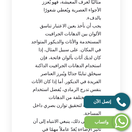
مثاليًا لغرف المعيشة، فهو يُعزز
الأجواء العصرية ويُعطي شعورًا
بالدفء.
يجب أن نأخذ بعين الاعتبار تناسق
الألوان بين الدهانات الجرافيت
المستخدمة والأثاث والديكور المتواجد
في المكان. على سبيل المثال، إذا
كان لديك أثاث بألوان فاتحة، فإن
استخدام الدهانات الجرافيت الداكنة
سيخلق تباينًا جذابًا ويُبرز العناصر
الفريدة في الديكور. أما إذا كان الأثاث
بنفس تدرج الرمادي، يُفضل استخدام
درجات مختلفة من الدهانات
إتصل الآن
الجرافيت لتحقيق توازن بصري داخل
المساحة.
علاوة على ذلك، ينبغي الانتباه إلى أن
واتساب
تأثير الإضاءة يُعَدّ عاملاً مهمًا في