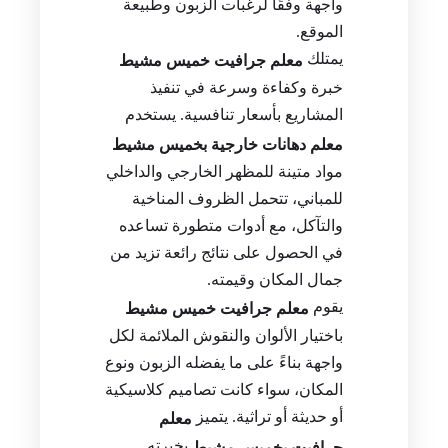
واجهة وفقًا لرغبات الزبون وطبيعة
الموقع.
يمتلك
معلم جرافيت خميس مشيط
خبرة وكفاءة وسرعة في تنفيذ
المشاريع بأسعار تنافسية. يستخدم
معلم دهانات خارجية بخميس مشيط
مواد متينة للمظهر الخارجي والداخلي
للمباني، تتحمل الظروف المناخية
والتآكل، مع أدوات متطورة تساعده
في الحصول على نتائج رائعة تزيد من
جمال المكان وقيمته.
يقوم
معلم جرافيت خميس مشيط
باختيار الألوان والنقوش الملائمة لكل
واجهة بناءً على ما يفضله الزبون ونوع
المكان، سواء كانت تصاميم كلاسيكية
أو حديثة أو تراثية. يتميز
معلم
بخبرته
جرافيت بخميس مشيط