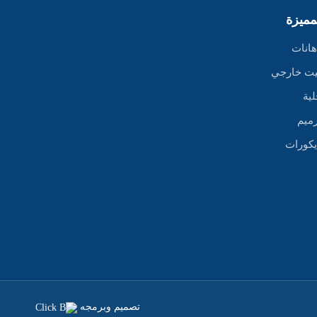
لمميزة
هانات
يت خارجي
لية
ميم
يكورات
تصميم وبرمجه