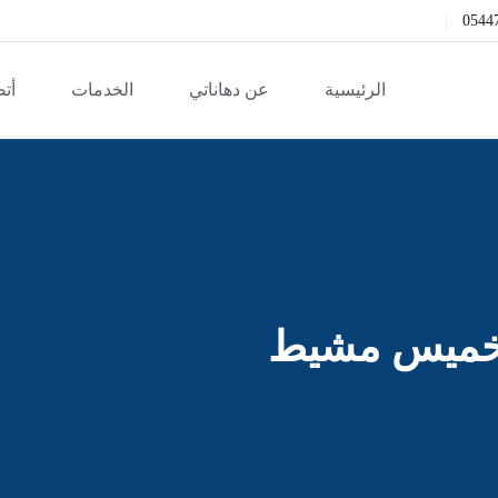
0544
الرئيسية
عن دهاناتي
الخدمات
أتص
 بخميس مشيط