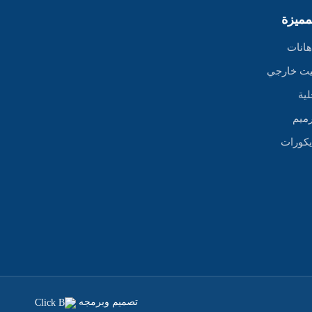
لمميزة
هانات
يت خارجي
لية
ميم
يكورات
تصميم وبرمجه